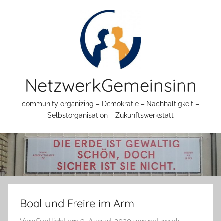
Zum
Inhalt
springen
NetzwerkGemeinsinn
community organizing – Demokratie – Nachhaltigkeit –
Selbstorganisation – Zukunftswerkstatt
Boal und Freire im Arm
Veröffentlicht am
9. August 2020
von
netzwerk