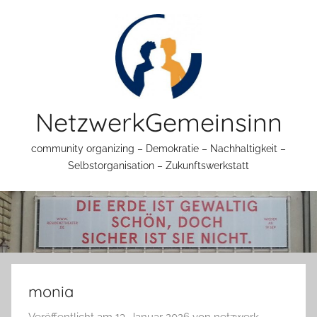
Zum
Inhalt
springen
NetzwerkGemeinsinn
community organizing – Demokratie – Nachhaltigkeit –
Selbstorganisation – Zukunftswerkstatt
monia
Veröffentlicht am
13. Januar 2026
von
netzwerk