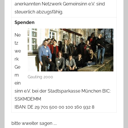
anerkannten Netzwerk Gemeinsinn e.V. sind
steuerlich abzugsfähig.
Spenden
Ne
tz
we
rk
Ge
m
Gauting 2000
ein
sinn e.V. bei der Stadtsparkasse München BIC:
SSKMDEMM
IBAN: DE 29 701 500 00 100 160 932 8
bitte wweiter sagen ....