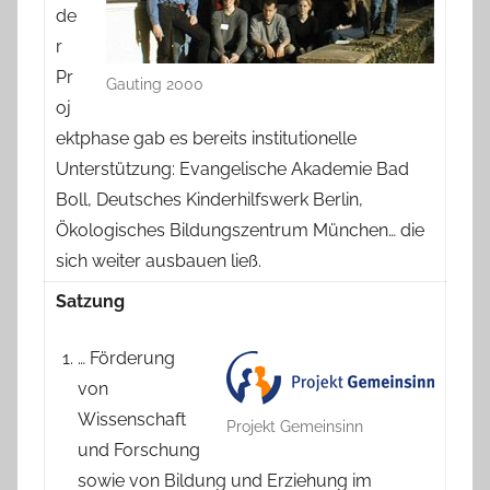
de
r
Pr
Gauting 2000
oj
ektphase gab es bereits institutionelle
Unterstützung: Evangelische Akademie Bad
Boll, Deutsches Kinderhilfswerk Berlin,
Ökologisches Bildungszentrum München… die
sich weiter ausbauen ließ.
Satzung
… Förderung
von
Wissenschaft
Projekt Gemeinsinn
und Forschung
sowie von Bildung und Erziehung im