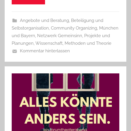
Angebote und Beratung
,
Beteiligung und
Selbstorganisation
,
Community Organizing
,
München
und Bayern
,
Netzwerk Gemeinsinn
,
Projekte und
Planungen
,
Wissenschaft, Methoden und Theorie
Kommentar hinterlassen