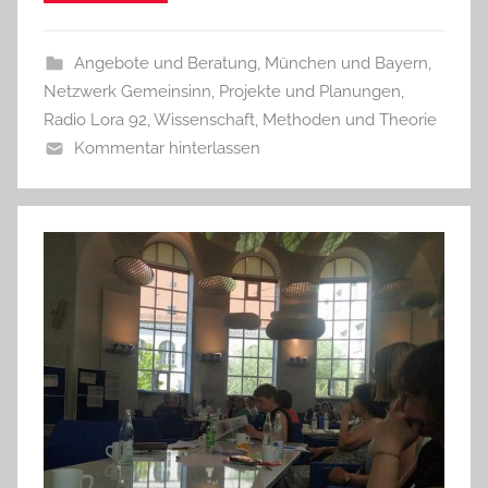
Angebote und Beratung
,
München und Bayern
,
Netzwerk Gemeinsinn
,
Projekte und Planungen
,
Radio Lora 92
,
Wissenschaft, Methoden und Theorie
Kommentar hinterlassen