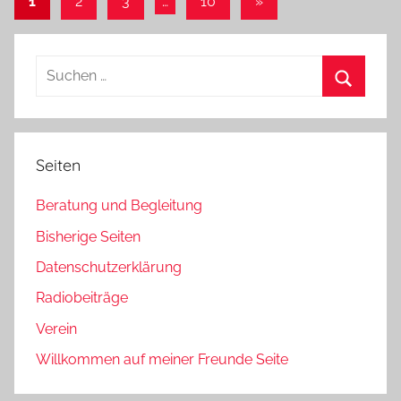
Nächste
1
2
3
…
10
»
Beiträge
der
Beiträge
Suchen
nach:
Suchen
Seiten
Beratung und Begleitung
Bisherige Seiten
Datenschutzerklärung
Radiobeiträge
Verein
Willkommen auf meiner Freunde Seite