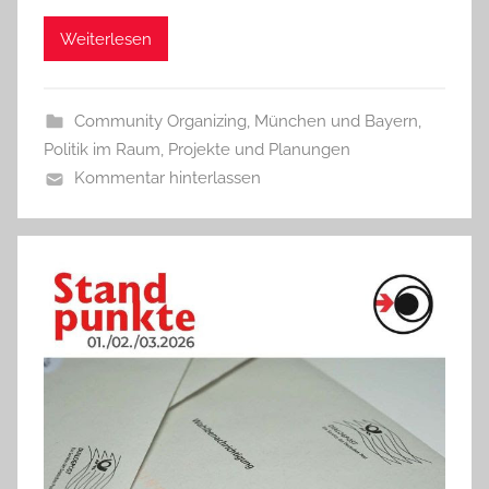
Weiterlesen
Community Organizing
,
München und Bayern
,
Politik im Raum
,
Projekte und Planungen
Kommentar hinterlassen