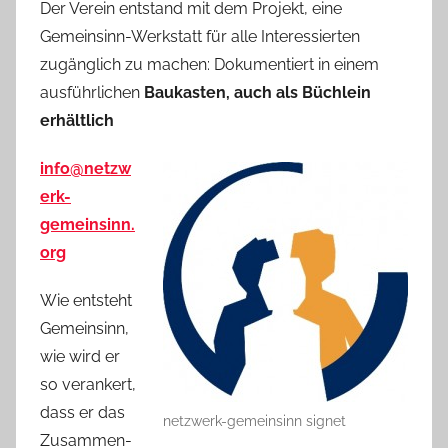
Der Verein entstand mit dem Projekt, eine
Gemeinsinn-Werkstatt für alle Interessierten
zugänglich zu machen: Dokumentiert in einem
ausführlichen
Baukasten, auch als Büchlein
erhältlich
info@netzw
erk-
gemeinsinn.
org
Wie entsteht
Gemeinsinn,
wie wird er
so verankert,
dass er das
netzwerk-gemeinsinn signet
Zusammen-