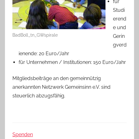
für
Studi
erend
e und
BadBoll_tn_GWspirale
Gerin
gverd
ienende: 20 Euro/Jahr
für Unternehmen / Institutionen: 150 Euro/Jahr
Mitgliedsbeiträge an den gemeinnützig
anerkannten Netzwerk Gemeinsinn e.V. sind
steuerlich abzugsfähig.
Spenden