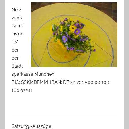
Netz
werk
Geme
insinn
e.V.
bei
der
Stadt
sparkasse München
BIC: SSKMDEMM IBAN: DE 29 701 500 00 100
160 932 8
Satzung -Auszüge