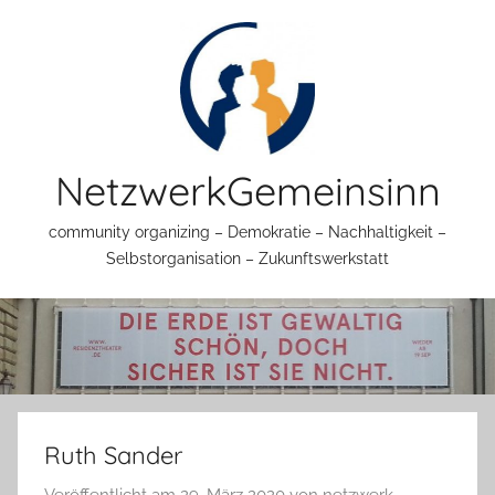
Zum
Inhalt
springen
NetzwerkGemeinsinn
community organizing – Demokratie – Nachhaltigkeit –
Selbstorganisation – Zukunftswerkstatt
Ruth Sander
Veröffentlicht am
29. März 2020
von
netzwerk