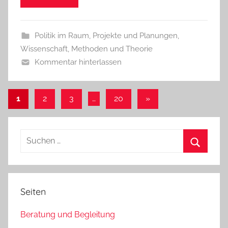
Politik im Raum
,
Projekte und Planungen
,
Wissenschaft, Methoden und Theorie
Kommentar hinterlassen
Seitennummerierung
Nächste
1
2
3
…
20
»
Beiträge
der
Beiträge
Suchen
nach:
Suchen
Seiten
Beratung und Begleitung