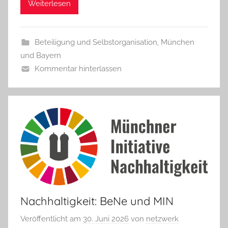
Weiterlesen
Beteiligung und Selbstorganisation
,
München
und Bayern
Kommentar hinterlassen
Nachhaltigkeit: BeNe und MIN
Veröffentlicht am
30. Juni 2026
von
netzwerk