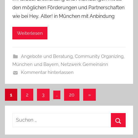
den möglichen Förderungen und Partnerschaften
wie bei Hey, Alter! in München mit Anbindung
Weiterlesen
Angebote und Beratung
,
Community Organizing
,
München und Bayern
,
Netzwerk Gemeinsinn
Kommentar hinterlassen
Seitennummerierung
Nächste
1
2
3
…
20
»
Beiträge
der
Beiträge
Suchen
nach:
Suchen