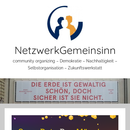
Zum
Inhalt
springen
NetzwerkGemeinsinn
community organizing – Demokratie – Nachhaltigkeit –
Selbstorganisation – Zukunftswerkstatt