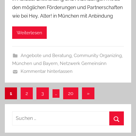
den möglichen Förderungen und Partnerschaften
wie bei Hey, Alter! in München mit Anbindung
Weiterlesen
Angebote und Beratung
,
Community Organizing
,
München und Bayern
,
Netzwerk Gemeinsinn
Kommentar hinterlassen
Seitennummerierung
Nächste
1
2
3
…
20
»
Beiträge
der
Beiträge
Suchen
nach:
Suchen