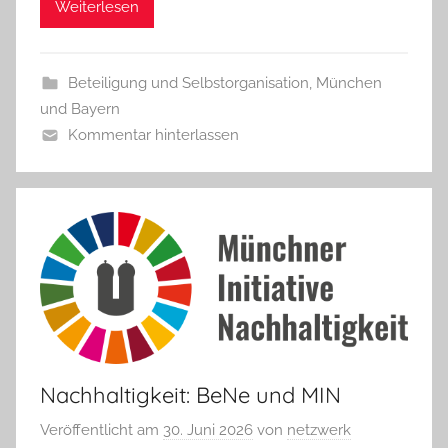
Weiterlesen
Beteiligung und Selbstorganisation
,
München
und Bayern
Kommentar hinterlassen
Nachhaltigkeit: BeNe und MIN
Veröffentlicht am
30. Juni 2026
von
netzwerk