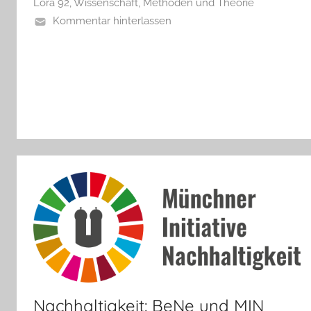
Lora 92
,
Wissenschaft, Methoden und Theorie
Kommentar hinterlassen
Nachhaltigkeit: BeNe und MIN