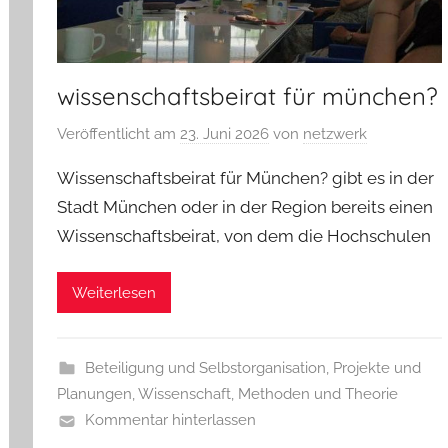
wissenschaftsbeirat für münchen?
Veröffentlicht am
23. Juni 2026
von
netzwerk
Wissenschaftsbeirat für München? gibt es in der
Stadt München oder in der Region bereits einen
Wissenschaftsbeirat, von dem die Hochschulen
Weiterlesen
Beteiligung und Selbstorganisation
,
Projekte und
Planungen
,
Wissenschaft, Methoden und Theorie
Kommentar hinterlassen