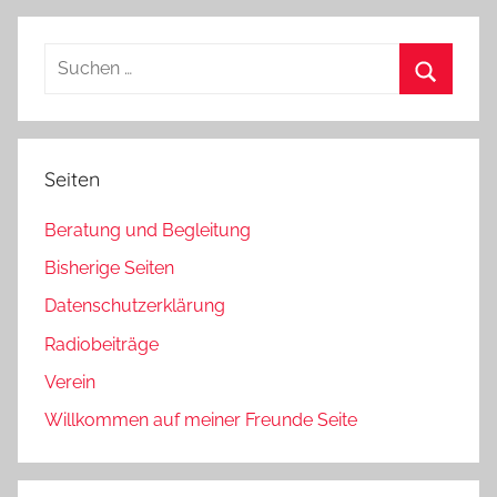
Beiträge
der
Beiträge
Suchen
nach:
Suchen
Seiten
Beratung und Begleitung
Bisherige Seiten
Datenschutzerklärung
Radiobeiträge
Verein
Willkommen auf meiner Freunde Seite