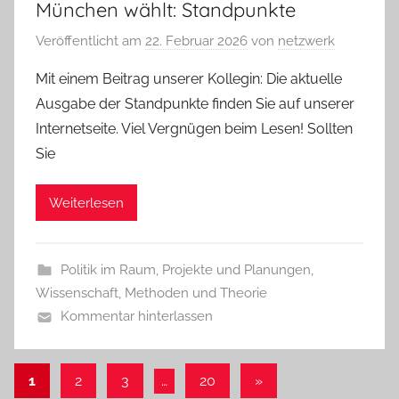
München wählt: Standpunkte
Veröffentlicht am
22. Februar 2026
von
netzwerk
Mit einem Beitrag unserer Kollegin: Die aktuelle
Ausgabe der Standpunkte finden Sie auf unserer
Internetseite. Viel Vergnügen beim Lesen! Sollten
Sie
Weiterlesen
Politik im Raum
,
Projekte und Planungen
,
Wissenschaft, Methoden und Theorie
Kommentar hinterlassen
Seitennummerierung
Nächste
1
2
3
…
20
»