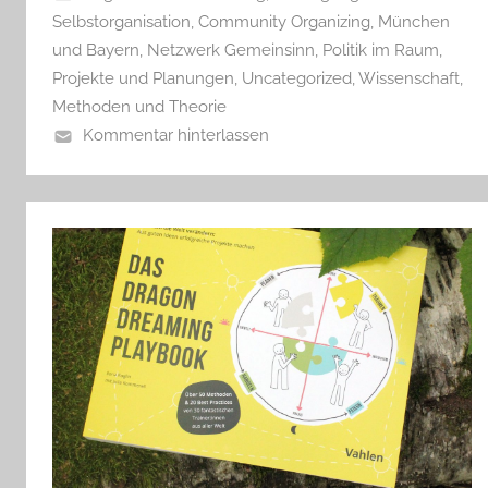
Selbstorganisation
,
Community Organizing
,
München
und Bayern
,
Netzwerk Gemeinsinn
,
Politik im Raum
,
Projekte und Planungen
,
Uncategorized
,
Wissenschaft,
Methoden und Theorie
Kommentar hinterlassen