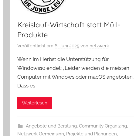
Kreislauf-Wirtschaft statt Müll-
Produkte
Veröffentlicht am
6. Juni 2025
von
netzwerk
Wenn im Herbst die Unterstützung für
Windows10 endet: „Leider werden die meisten
Computer mit Windows oder macOS angeboten.
Dass es
Weiterlesen
Angebote und Beratung
,
Community Organizing
,
Netzwerk Gemeinsinn
,
Projekte und Planungen
,