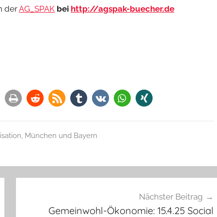
n der
AG_SPAK
bei
http://agspak-buecher.de
isation
,
München und Bayern
Nächster Beitrag
Gemeinwohl-Ökonomie: 15.4.25 Social