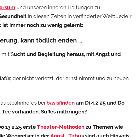
versum
und unseren inneren Haltungen zu
 Gesundheit
in diesen Zeiten in veränderter Welt: Jede*r
ist immer noch zu wenig gelernt:
ierung, kann tödlich enden …
 mit S
ucht und Begleitung heraus, mit Angst und
dafür, der nicht verletzt, der ernst nimmt und zu neuen
Hauptbahnhofes bei
basisfinden
am Di 4.2.25 und Do
nd Tee vorhanden, Süßes mitbringen?
o 13.2.25 erste
Theater-Methoden
zu Themen wie
ie Wegweiser in der
Angst
,
Tabu
s sind auch Hinweis-