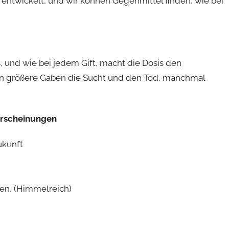
entwickelt, und wir können Gegenmittel finden, wie bei
ns, und wie bei jedem Gift, macht die Dosis den
gen größere Gaben die Sucht und den Tod, manchmal
-Erscheinungen
ukunft
hen, (Himmelreich)