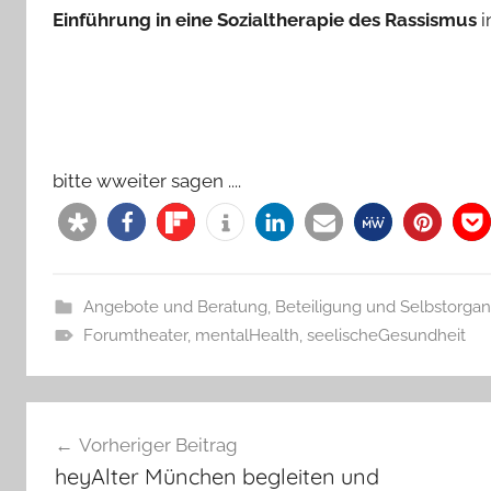
Einführung in eine Sozialtherapie des Rassismus
i
bitte wweiter sagen ....
Angebote und Beratung
,
Beteiligung und Selbstorgan
Forumtheater
,
mentalHealth
,
seelischeGesundheit
Beitragsnavigation
Vorheriger Beitrag
heyAlter München begleiten und