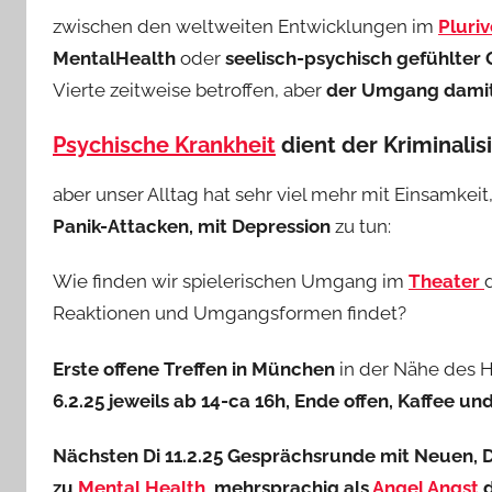
zwischen den weltweiten Entwicklungen im
Pluri
MentalHealth
oder
seelisch-psychisch gefühlter
Vierte zeitweise betroffen, aber
der Umgang damit 
Psychische Krankheit
dient der Kriminalis
aber unser Alltag hat sehr viel mehr mit Einsamkeit,
Panik-Attacken, mit Depression
zu tun:
Wie finden wir spielerischen Umgang im
Theater
Reaktionen und Umgangsformen findet?
Erste offene Treffen in München
in der Nähe des 
6.2.25 jeweils ab 14-ca 16h, Ende offen, Kaffee u
Nächsten Di 11.2.25 Gesprächsrunde mit Neuen, D
zu
Mental Health
, mehrsprachig als
Angel Angst
d