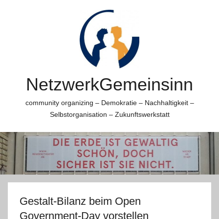
Zum
Inhalt
springen
NetzwerkGemeinsinn
community organizing – Demokratie – Nachhaltigkeit –
Selbstorganisation – Zukunftswerkstatt
Gestalt-Bilanz beim Open
Government-Day vorstellen