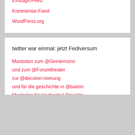
Eintrags-Feed
Kommentar-Feed
WordPress.org
twitter war einmal: jetzt Fediversum
Mastodon zum @Gemeinsinn
und zum @Forumtheater
zur @decolon-isierung
und für die geschichte in @baiern
Mastodon für Hochschul-Projekte
weitere nehmen wir gerne auf!
WordPress-Theme: Donovan von ThemeZee.