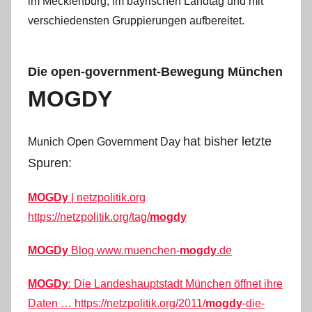
im Mecklenburg, im bayrischen Landtag und mit
verschiedensten Gruppierungen aufbereitet.
Die open-government-Bewegung München
MOGDY
hat bisher letzte
Munich Open Government Day
Spuren:
MOGDy
| netzpolitik.org
https://netzpolitik.org/tag/
mo
gdy
MOGDy
Blog
www.muenchen-
mogdy
.de
MOGDy
: Die Landeshauptstadt München öffnet ihre
Daten …
https://netzpolitik.org/2011/
m
ogdy
-die-