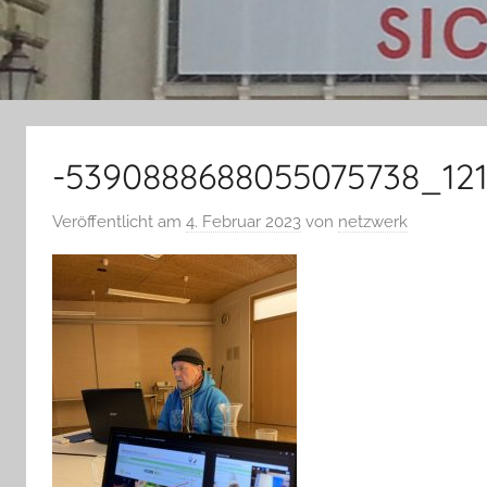
-5390888688055075738_12
Veröffentlicht am
4. Februar 2023
von
netzwerk