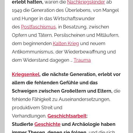
erlebt hatten,
waren die
Nachkriegskinder
ab
1949 die Generation des Überlebens, von Mangel
und Hunger in das Wirtschaftswunder
des
Postfaschismus
, in Besatzung, zwischen
Opfern und Tätern, Persilscheinen und Mitläufern,
dem beginnenden
Kalten Krieg
und neuem
Antikommunismus, der Wiederbewaffnung und
dem Widerstand dagegen …
Trauma
Kriegsenkel
, die nächste Generation, erlebt vor
allem die fehlenden Gefühle und das
Schweigen zwischen Großeltern und Eltern,
die
fehlende Fähigkeit zu Auseinandersetzungen,
produktivem Streit und
Verhandlungen.
Geschichtsarbeit
:
Studierte
Geschichte
und Archäologie haben
immer Thesen, denen sie folgen,
und die sich