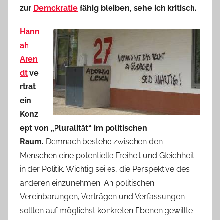
zur
Demokratie
fähig bleiben, sehe ich kritisch.
Hann
ah
Aren
dt
ve
rtrat
ein
Konz
ept von „Pluralität“ im politischen
Raum.
Demnach bestehe zwischen den
Menschen eine potentielle Freiheit und Gleichheit
in der Politik. Wichtig sei es, die Perspektive des
anderen einzunehmen. An politischen
Vereinbarungen, Verträgen und Verfassungen
sollten auf möglichst konkreten Ebenen gewillte