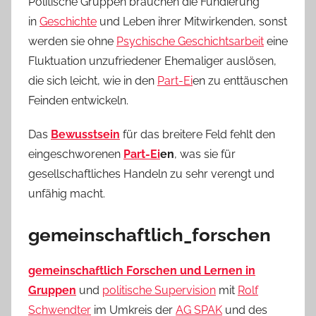
Politische Gruppen brauchen die Fundierung
in
Geschichte
und Leben ihrer Mitwirkenden, sonst
werden sie ohne
Psychische Geschichtsarbeit
eine
Fluktuation unzufriedener Ehemaliger auslösen,
die sich leicht, wie in den
Part-Ei
en zu enttäuschen
Feinden entwickeln.
Das
Bewusstsein
für das breitere Feld fehlt den
eingeschworenen
Part-Ei
en
, was sie für
gesellschaftliches Handeln zu sehr verengt und
unfähig macht.
gemeinschaftlich_forschen
gemeinschaftlich Forschen und Lernen in
Gruppen
und
politische Supervision
mit
Rolf
Schwendter
im Umkreis der
AG SPAK
und des