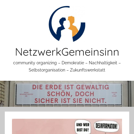
Zum
Inhalt
springen
NetzwerkGemeinsinn
community organizing – Demokratie – Nachhaltigkeit –
Selbstorganisation – Zukunftswerkstatt