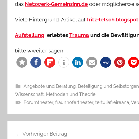
das
Netzwerk-Gemeinsinn.de
oder möglicherweis
Viele Hintergrund-Artikel auf
fritz-letsch.blogspo
Aufstellung
, erlebtes
Trauma
und die Bewältigu
bitte wweiter sagen ....
Angebote und Beratung
,
Beteiligung und Selbstorgan
Wissenschaft, Methoden und Theorie
Forumtheater
,
fraunhofertheater
,
tertuliafreireana
,
Ver
Beitragsnavigation
Vorheriger Beitrag