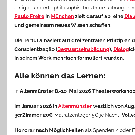
einige fundierte philosophische Untersuchungen v
Paulo Freire
in
München
zielt darauf ab, eine
Dial
und gemeinsam neues Wissen schaffen.
Die Tertulia basiert auf drei zentralen Prinzipien 
Conscientização (
Bewusstseinsbildung
),
Dialog
ic
in seinem Werk mehrfach formuliert wurden.
Alle können das Lernen:
in
Altenmünster 8.-10. Mai 2026 Theaterworkshop 
im Januar 2026 in
Altenmünster
westlich von Au
3erZimmer 20€
Matratzenlager 5€ je Nacht,
Vollv
Honorar nach Möglichkeiten
als Spenden / oder
F