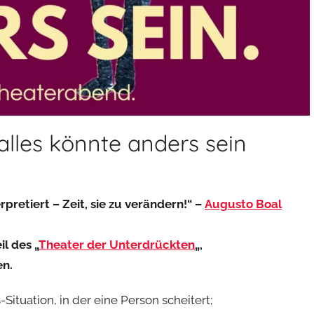
alles könnte anders sein
pretiert – Zeit, sie zu verändern!“ –
Augusto Boal
il des „
Theater der Unterdrückten
„,
en.
ituation, in der eine Person scheitert;