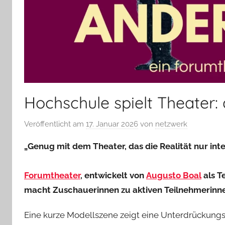
Hochschule spielt Theater: 
Veröffentlicht am
17. Januar 2026
von
netzwerk
„Genug mit dem Theater, das die Realität nur inter
Forumtheater
, entwickelt von
Augusto Boal
als Te
macht Zuschauerinnen zu aktiven Teilnehmerinn
Eine kurze Modellszene zeigt eine Unterdrückungs-S