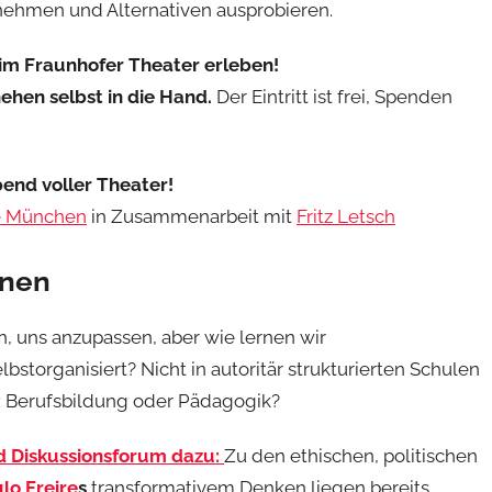
nehmen und Alternativen ausprobieren.
im Fraunhofer Theater erleben!
ehen selbst in die Hand.
Der Eintritt ist frei, Spenden
bend voller Theater!
le München
in Zusammenarbeit mit
Fritz Letsch
rnen
 uns anzupassen, aber wie lernen wir
torganisiert? Nicht in autoritär strukturierten Schulen
: Berufsbildung oder Pädagogik?
d Diskussionsforum dazu:
Zu den ethischen, politischen
lo Freire
s
transformativem Denken liegen bereits