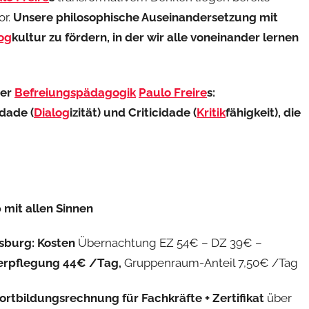
or.
Unsere philosophische Auseinandersetzung mit
og
kultur zu fördern, in der wir alle voneinander lernen
der
Befreiungspädagogik
Paulo Freire
s:
idade (
Dialog
izität) und Criticidade (
Kritik
fähigkeit), die
mit allen Sinnen
gsburg:
Kosten
Übernachtung EZ 54€ – DZ 39€ –
erpflegung 44€ /Tag,
Gruppenraum-Anteil 7,50€ /Tag
ortbildungsrechnung für Fachkräfte + Zertifikat
über