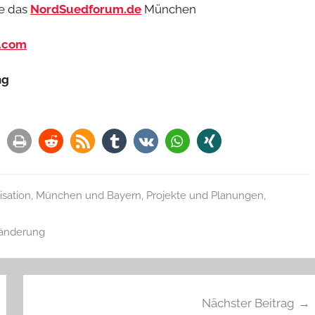
e das
NordSuedforum.de
München
t.com
ng
isation
,
München und Bayern
,
Projekte und Planungen
,
änderung
Nächster Beitrag