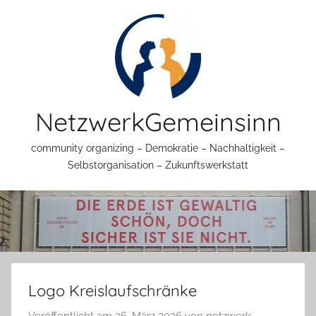
Zum
Inhalt
springen
NetzwerkGemeinsinn
community organizing – Demokratie – Nachhaltigkeit –
Selbstorganisation – Zukunftswerkstatt
Logo Kreislaufschränke
Veröffentlicht am
26. März 2026
von
netzwerk