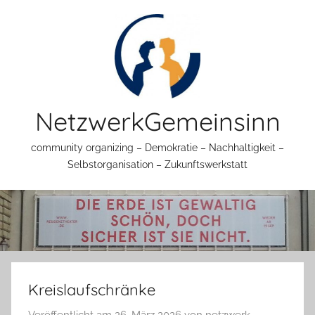
Zum
Inhalt
springen
NetzwerkGemeinsinn
community organizing – Demokratie – Nachhaltigkeit –
Selbstorganisation – Zukunftswerkstatt
Kreislaufschränke
Veröffentlicht am
26. März 2026
von
netzwerk