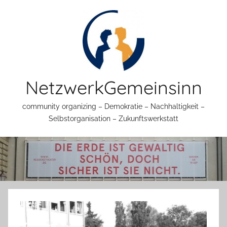
Zum
Inhalt
springen
NetzwerkGemeinsinn
community organizing – Demokratie – Nachhaltigkeit –
Selbstorganisation – Zukunftswerkstatt