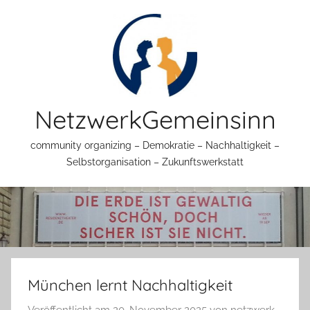
Zum
Inhalt
springen
NetzwerkGemeinsinn
community organizing – Demokratie – Nachhaltigkeit –
Selbstorganisation – Zukunftswerkstatt
München lernt Nachhaltigkeit
Veröffentlicht am
20. November 2025
von
netzwerk