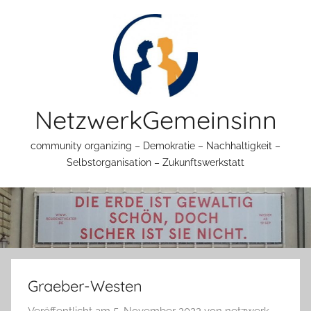
Zum
Inhalt
springen
NetzwerkGemeinsinn
community organizing – Demokratie – Nachhaltigkeit –
Selbstorganisation – Zukunftswerkstatt
Graeber-Westen
Veröffentlicht am
5. November 2022
von
netzwerk