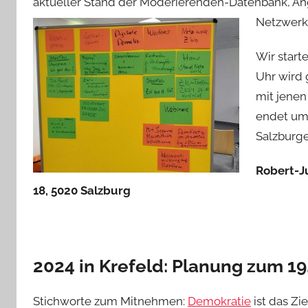
aktueller Stand der Moderierenden-Datenbank, An
Netzwerkt
Wir start
Uhr wird 
mit jenen
endet um
Salzburge
Robert-J
18, 5020 Salzburg
2024 in Krefeld: Planung zum 19
Stichworte zum Mitnehmen:
Demokratie
ist das Zi