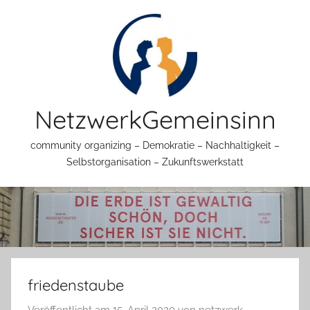
Zum
Inhalt
springen
NetzwerkGemeinsinn
community organizing – Demokratie – Nachhaltigkeit –
Selbstorganisation – Zukunftswerkstatt
friedenstaube
Veröffentlicht am
15. April 2020
von
netzwerk