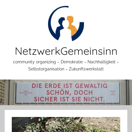
Zum
Inhalt
springen
NetzwerkGemeinsinn
community organizing – Demokratie – Nachhaltigkeit –
Selbstorganisation – Zukunftswerkstatt