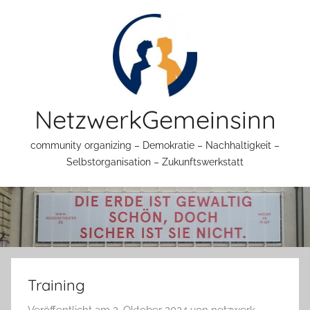
Zum
Inhalt
springen
NetzwerkGemeinsinn
community organizing – Demokratie – Nachhaltigkeit –
Selbstorganisation – Zukunftswerkstatt
Training
Veröffentlicht am
2. Oktober 2024
von
netzwerk