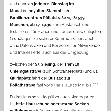
und dann
an jedem 2. Dienstag im
Monat
im
heyalter-Stammtisch
Familienzentrum Pöllatstraße 15, 81539
München, ab 17-19.30
zum Austausch und
Installieren, für Fragen und Lernen der wichtigsten
Grundlagen, zu sicherer Kommunikation, auch
ohne Datenkraken und Konzerne, für Mitwirkende
und Interessierte, auch aus der Umgebung,
zwischen der
S5 Giesing
, der
Tram 18
Chiemgaustraße
(zum Schwanseeplatz) und
U1
Quirinplatz
fährt der
Bus 220 zur
Pöllathstraße
fast vor’s Haus, alle 10 Min. bis ???
Da im Haus sonst tagsüber auch Kindergarten
ist,
bitte Hausschuhe oder warme Socken
mitbringen;
wir freuen uns über alle, die etwas