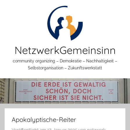
Zum
Inhalt
springen
NetzwerkGemeinsinn
community organizing – Demokratie – Nachhaltigkeit –
Selbstorganisation – Zukunftswerkstatt
Apokalyptische-Reiter
Veröffentlicht am
17. Januar 2025
von
netzwerk