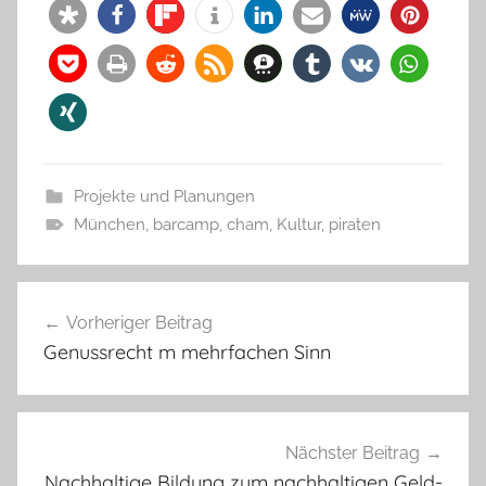
Projekte und Planungen
München
,
barcamp
,
cham
,
Kultur
,
piraten
Beitragsnavigation
Vorheriger Beitrag
Genussrecht m mehrfachen Sinn
Nächster Beitrag
Nachhaltige Bildung zum nachhaltigen Geld-