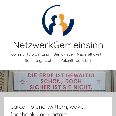
Zum
Inhalt
springen
NetzwerkGemeinsinn
community organizing – Demokratie – Nachhaltigkeit –
Selbstorganisation – Zukunftswerkstatt
barcamp und twittern, wave,
facebook und portale