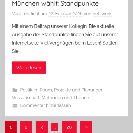
München wählt: Standpunkte
Veröffentlicht am
22. Februar 2026
von
netzwerk
Mit einem Beitrag unserer Kollegin: Die aktuelle
Ausgabe der Standpunkte finden Sie auf unserer
Internetseite. Viel Vergnügen beim Lesen! Sollten
Sie
Weiterlesen
Politik im Raum
,
Projekte und Planungen
,
Wissenschaft, Methoden und Theorie
Kommentar hinterlassen
Seitennummerierung
Nächste
1
2
3
…
20
»