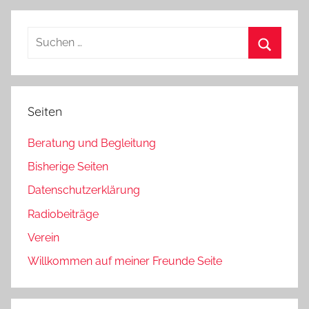
Beiträge
der
Beiträge
Suchen
nach:
Suchen
Seiten
Beratung und Begleitung
Bisherige Seiten
Datenschutzerklärung
Radiobeiträge
Verein
Willkommen auf meiner Freunde Seite