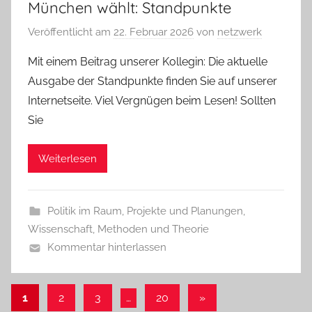
München wählt: Standpunkte
Veröffentlicht am
22. Februar 2026
von
netzwerk
Mit einem Beitrag unserer Kollegin: Die aktuelle
Ausgabe der Standpunkte finden Sie auf unserer
Internetseite. Viel Vergnügen beim Lesen! Sollten
Sie
Weiterlesen
Politik im Raum
,
Projekte und Planungen
,
Wissenschaft, Methoden und Theorie
Kommentar hinterlassen
Seitennummerierung
Nächste
1
2
3
…
20
»