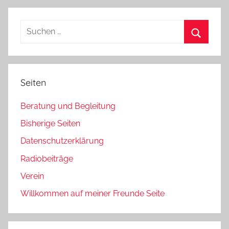
Beiträge
der
Beiträge
Suchen
nach:
Suchen
Seiten
Beratung und Begleitung
Bisherige Seiten
Datenschutzerklärung
Radiobeiträge
Verein
Willkommen auf meiner Freunde Seite