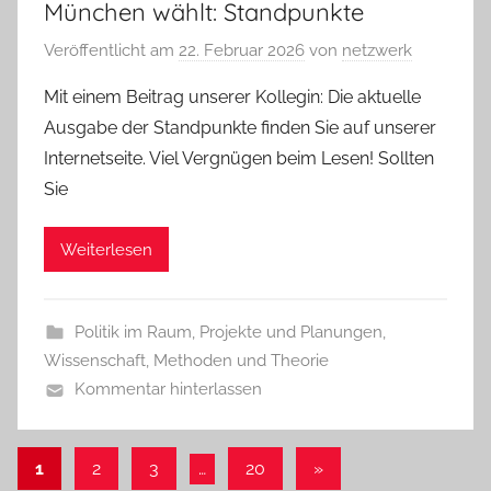
München wählt: Standpunkte
Veröffentlicht am
22. Februar 2026
von
netzwerk
Mit einem Beitrag unserer Kollegin: Die aktuelle
Ausgabe der Standpunkte finden Sie auf unserer
Internetseite. Viel Vergnügen beim Lesen! Sollten
Sie
Weiterlesen
Politik im Raum
,
Projekte und Planungen
,
Wissenschaft, Methoden und Theorie
Kommentar hinterlassen
Seitennummerierung
Nächste
1
2
3
…
20
»