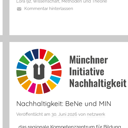
Lora 92
,
Wissenschaft, Methoden und Theorie
Kommentar hinterlassen
Nachhaltigkeit: BeNe und MIN
Veröffentlicht am
30. Juni 2026
von
netzwerk
das regionale Kompetenzzentrum für Bildung