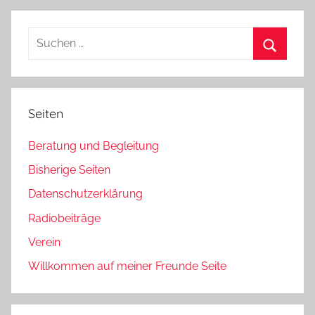
Beiträge
der
Beiträge
Suchen
nach:
Suchen
Seiten
Beratung und Begleitung
Bisherige Seiten
Datenschutzerklärung
Radiobeiträge
Verein
Willkommen auf meiner Freunde Seite