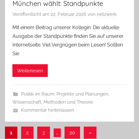
München wählt: Standpunkte
Veröffentlicht am
22. Februar 2026
von
netzwerk
Mit einem Beitrag unserer Kollegin: Die aktuelle
Ausgabe der Standpunkte finden Sie auf unserer
Internetseite. Viel Vergnügen beim Lesen! Sollten
Sie
Weiterlesen
Politik im Raum
,
Projekte und Planungen
,
Wissenschaft, Methoden und Theorie
Kommentar hinterlassen
Seitennummerierung
Nächste
1
2
3
…
20
»