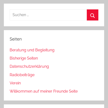
Beiträge
der
Beiträge
Suchen
nach:
Suchen
Seiten
Beratung und Begleitung
Bisherige Seiten
Datenschutzerklärung
Radiobeiträge
Verein
Willkommen auf meiner Freunde Seite