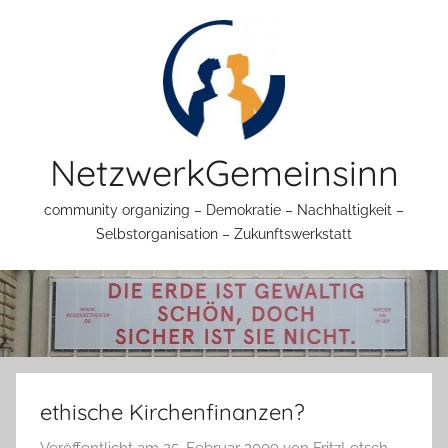
Zum
Inhalt
springen
NetzwerkGemeinsinn
community organizing – Demokratie – Nachhaltigkeit –
Selbstorganisation – Zukunftswerkstatt
ethische Kirchenfinanzen?
Veröffentlicht am
25. Februar 2009
von
FritzLetsch