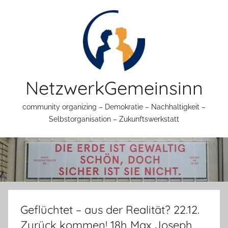
Zum
Inhalt
springen
NetzwerkGemeinsinn
community organizing – Demokratie – Nachhaltigkeit –
Selbstorganisation – Zukunftswerkstatt
Geflüchtet – aus der Realität? 22.12.
Zurück kommen! 18h Max Joseph