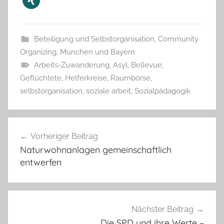
Beteiligung und Selbstorganisation
,
Community
Organizing
,
München und Bayern
Arbeits-Zuwanderung
,
Asyl
,
Bellevue
,
Geflüchtete
,
Helferkreise
,
Raumbörse
,
selbstorganisation
,
soziale arbeit
,
Sozialpädagogik
Beitragsnavigation
Vorheriger Beitrag
Naturwohnanlagen gemeinschaftlich
entwerfen
Nächster Beitrag
Die SPD und ihre Werte –