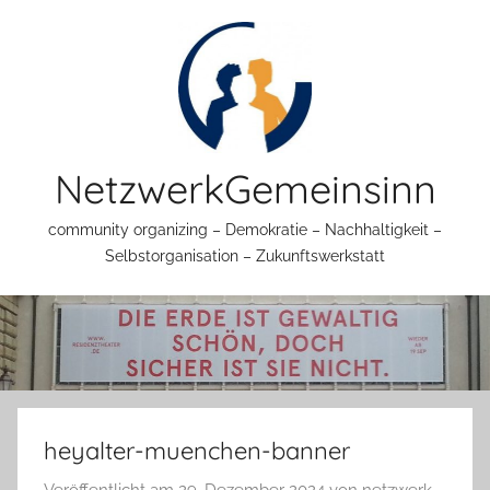
Zum
Inhalt
springen
NetzwerkGemeinsinn
community organizing – Demokratie – Nachhaltigkeit –
Selbstorganisation – Zukunftswerkstatt
heyalter-muenchen-banner
Veröffentlicht am
29. Dezember 2024
von
netzwerk