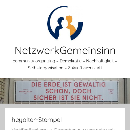
Zum
Inhalt
springen
NetzwerkGemeinsinn
community organizing – Demokratie – Nachhaltigkeit –
Selbstorganisation – Zukunftswerkstatt
heyalter-Stempel
Veröffentlicht am
29. Dezember 2024
von
netzwerk