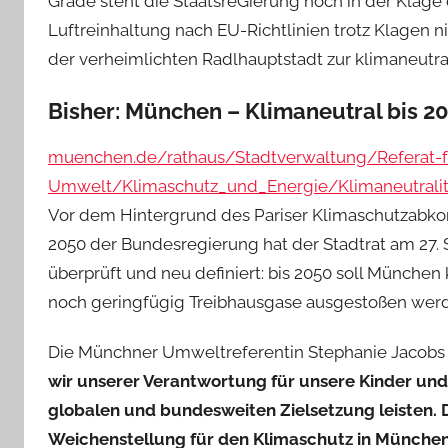
Grade steht die StaatsreGierung noch in der Klage
Luftreinhaltung nach EU-Richtlinien trotz Klagen n
der verheimlichten Radlhauptstadt zur klimaneutr
Bisher: München – Klimaneutral bis 2
muenchen.de/rathaus/Stadtverwaltung/Referat-f
Umwelt/Klimaschutz_und_Energie/Klimaneutralit
Vor dem Hintergrund des Pariser Klimaschutzab
2050 der Bundesregierung hat der Stadtrat am 27.
überprüft und neu definiert: bis 2050 soll München
noch geringfügig Treibhausgase ausgestoßen werden
Die Münchner Umweltreferentin Stephanie Jacobs 
wir unserer Verantwortung für unsere Kinder un
globalen und bundesweiten Zielsetzung leisten. D
Weichenstellung für den Klimaschutz in München