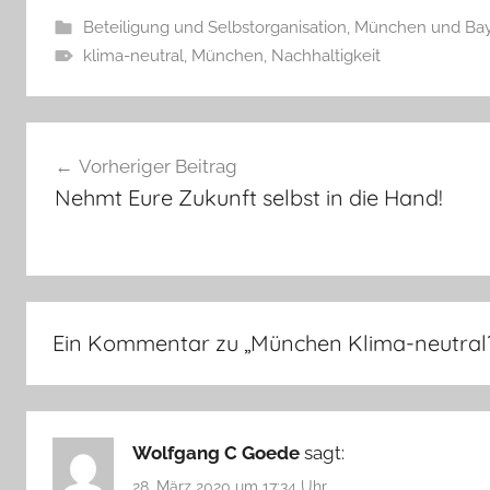
Beteiligung und Selbstorganisation
,
München und Ba
klima-neutral
,
München
,
Nachhaltigkeit
Beitragsnavigation
Vorheriger Beitrag
Nehmt Eure Zukunft selbst in die Hand!
Ein Kommentar zu „
München Klima-neutral
Wolfgang C Goede
sagt:
28. März 2020 um 17:34 Uhr