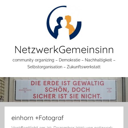
Zum
Inhalt
springen
NetzwerkGemeinsinn
community organizing – Demokratie – Nachhaltigkeit –
Selbstorganisation – Zukunftswerkstatt
einhorn +Fotograf
Veröffentlicht am
20. Dezember 2019
von
netzwerk