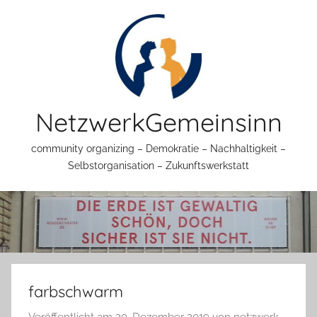
Zum
Inhalt
springen
NetzwerkGemeinsinn
community organizing – Demokratie – Nachhaltigkeit –
Selbstorganisation – Zukunftswerkstatt
farbschwarm
Veröffentlicht am
20. Dezember 2019
von
netzwerk