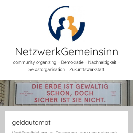
Zum
Inhalt
springen
NetzwerkGemeinsinn
community organizing – Demokratie – Nachhaltigkeit –
Selbstorganisation – Zukunftswerkstatt
geldautomat
Veröffentlicht am
20. Dezember 2019
von
netzwerk