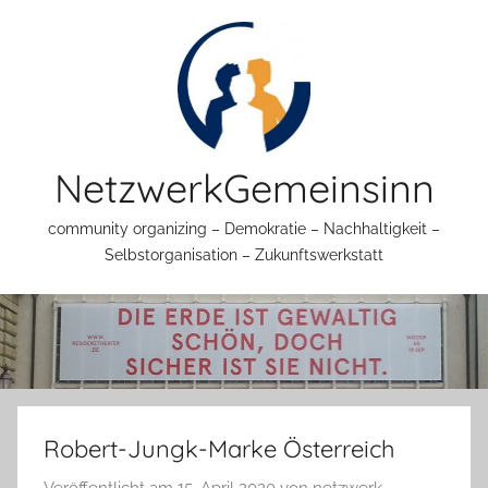
Zum
Inhalt
springen
NetzwerkGemeinsinn
community organizing – Demokratie – Nachhaltigkeit –
Selbstorganisation – Zukunftswerkstatt
Robert-Jungk-Marke Österreich
Veröffentlicht am
15. April 2020
von
netzwerk