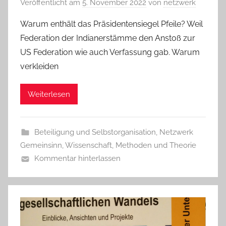
Veröffentlicht am
5. November 2022
von
netzwerk
Warum enthält das Präsidentensiegel Pfeile? Weil
Federation der Indianerstämme den Anstoß zur
US Federation wie auch Verfassung gab. Warum
verkleiden
Weiterlesen
Beteiligung und Selbstorganisation
,
Netzwerk
Gemeinsinn
,
Wissenschaft, Methoden und Theorie
Kommentar hinterlassen