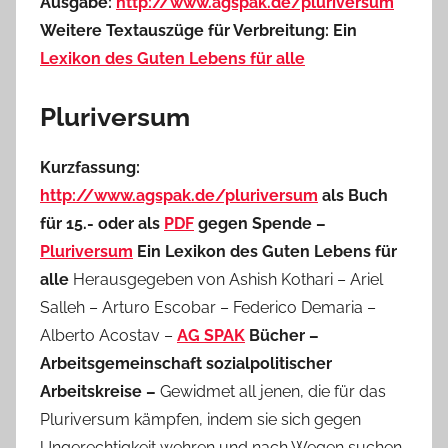
Ausgabe:
http://www.agspak.de/pluriversum
Weitere Textauszüge für Verbreitung: Ein
Lexikon des Guten Lebens für alle
Pluriversum
Kurzfassung:
http://www.agspak.de/pluriversum
als Buch
für 15.- oder als
PDF
gegen Spende –
Pluriversum
Ein Lexikon des Guten Lebens für
alle
Herausgegeben von Ashish Kothari – Ariel
Salleh – Arturo Escobar – Federico Demaria –
Alberto Acostav –
AG SPAK
Bücher –
Arbeitsgemeinschaft sozialpolitischer
Arbeitskreise –
Gewidmet all jenen, die für das
Pluriversum kämpfen, indem sie sich gegen
Ungerechtigkeit wehren und nach Wegen suchen,