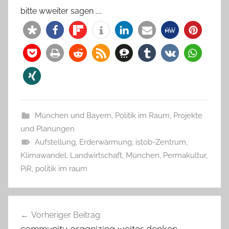
bitte wweiter sagen ....
München und Bayern
,
Politik im Raum
,
Projekte
und Planungen
Aufstellung
,
Erderwärmung
,
istob-Zentrum
,
Klimawandel
,
Landwirtschaft
,
München
,
Permakultur
,
PiR
,
politik im raum
Beitragsnavigation
Vorheriger Beitrag
community organizing weiter denken