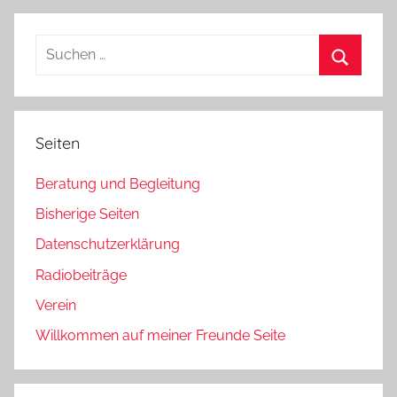
Beiträge
der
Beiträge
Suchen
nach:
Suchen
Seiten
Beratung und Begleitung
Bisherige Seiten
Datenschutzerklärung
Radiobeiträge
Verein
Willkommen auf meiner Freunde Seite