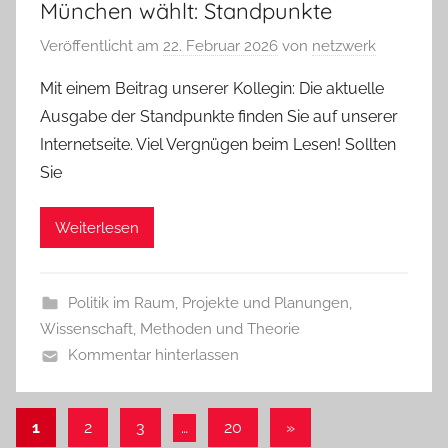
München wählt: Standpunkte
Veröffentlicht am
22. Februar 2026
von
netzwerk
Mit einem Beitrag unserer Kollegin: Die aktuelle
Ausgabe der Standpunkte finden Sie auf unserer
Internetseite. Viel Vergnügen beim Lesen! Sollten
Sie
Weiterlesen
Politik im Raum
,
Projekte und Planungen
,
Wissenschaft, Methoden und Theorie
Kommentar hinterlassen
Seitennummerierung
Nächste
1
2
3
…
20
»