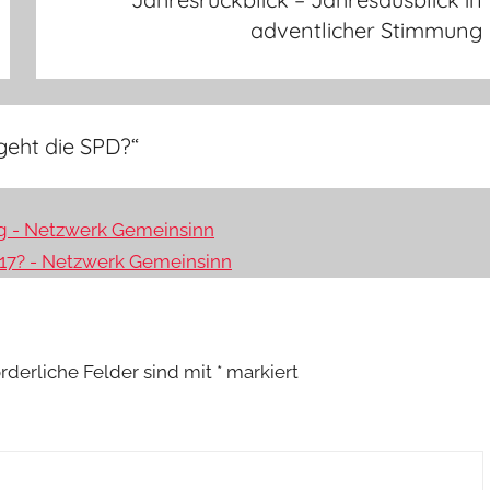
adventlicher Stimmung
geht die SPD?
“
g - Netzwerk Gemeinsinn
.1.17? - Netzwerk Gemeinsinn
orderliche Felder sind mit
*
markiert