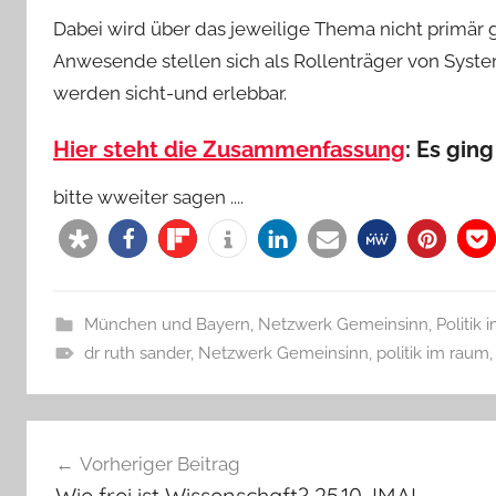
Dabei wird über das jeweilige Thema nicht primär 
Anwesende stellen sich als Rollenträger von Sys
werden sicht-und erlebbar.
Hier steht die Zusammenfassung
: Es gin
bitte wweiter sagen ....
München und Bayern
,
Netzwerk Gemeinsinn
,
Politik
dr ruth sander
,
Netzwerk Gemeinsinn
,
politik im raum
Beitragsnavigation
Vorheriger Beitrag
Wie frei ist Wissenschaft? 25.10. IMAL